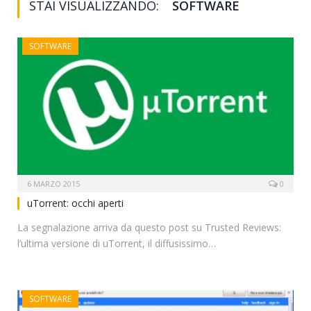
STAI VISUALIZZANDO:
SOFTWARE
SOFTWARE
6 MARZO 2015
0
uTorrent: occhi aperti
La segnalazione arriva da questo post su Trusted Reviews:
l’ultima versione di uTorrent, il diffusissimo…
SOFTWARE