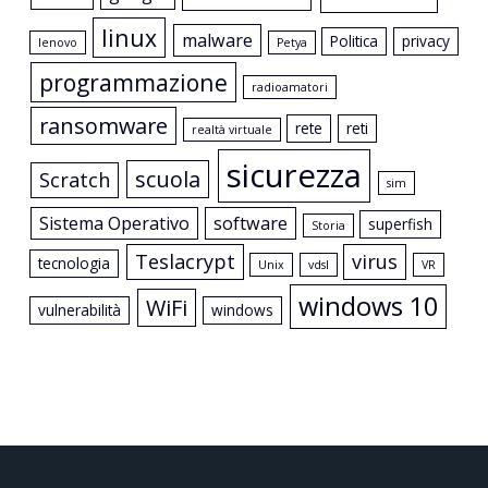
linux
malware
Politica
privacy
lenovo
Petya
programmazione
radioamatori
ransomware
rete
reti
realtà virtuale
sicurezza
scuola
Scratch
sim
Sistema Operativo
software
superfish
Storia
Teslacrypt
virus
tecnologia
Unix
vdsl
VR
windows 10
WiFi
vulnerabilità
windows