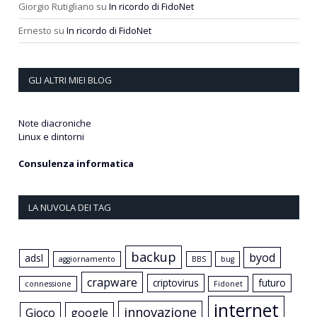
Giorgio Rutigliano
su
In ricordo di FidoNet
Ernesto
su
In ricordo di FidoNet
GLI ALTRI MIEI BLOG
Note diacroniche
Linux e dintorni
Consulenza informatica
LA NUVOLA DEI TAG
backup
byod
adsl
aggiornamento
BBS
bug
crapware
criptovirus
futuro
connessione
Fidonet
internet
innovazione
Gioco
google