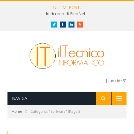
ULTIMI POST:
In ricordo di FidoNet
Twitter
Facebook
LinkedIn
RSS
[sam id=3]
NAVIGA
»
Home
Categoria: "Software"
(Page 3)