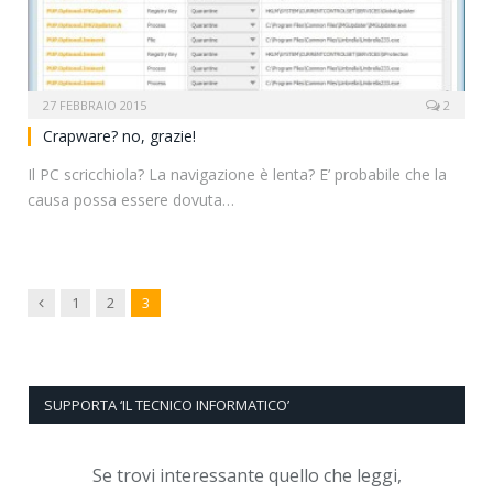
27 FEBBRAIO 2015
2
Crapware? no, grazie!
Il PC scricchiola? La navigazione è lenta? E’ probabile che la
causa possa essere dovuta…
Previous
1
2
3
SUPPORTA ‘IL TECNICO INFORMATICO’
Se trovi interessante quello che leggi,