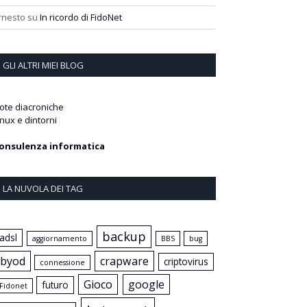
rnesto
su
In ricordo di FidoNet
GLI ALTRI MIEI BLOG
ote diacroniche
inux e dintorni
onsulenza informatica
LA NUVOLA DEI TAG
backup
adsl
aggiornamento
BBS
bug
byod
crapware
criptovirus
connessione
Gioco
google
futuro
Fidonet