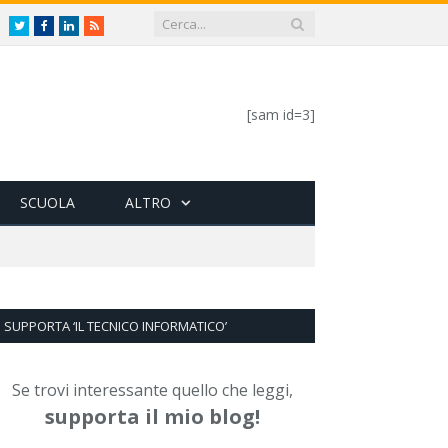
Twitter
Facebook
LinkedIn
RSS
[sam id=3]
SCUOLA
ALTRO
SUPPORTA ‘IL TECNICO INFORMATICO’
Se trovi interessante quello che leggi,
supporta il mio blog!