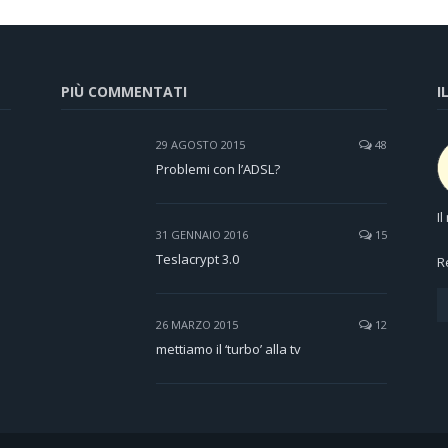
PIÙ COMMENTATI
I
29 AGOSTO 2015
48
Problemi con l’ADSL?
I
31 GENNAIO 2016
15
Teslacrypt 3.0
R
26 MARZO 2015
12
mettiamo il ‘turbo’ alla tv