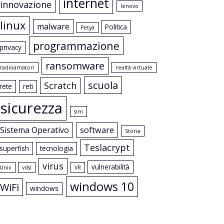
internet
innovazione
lenovo
linux
malware
Politica
Petya
programmazione
privacy
ransomware
radioamatori
realtà virtuale
scuola
Scratch
rete
reti
sicurezza
sim
Sistema Operativo
software
Storia
Teslacrypt
superfish
tecnologia
virus
vulnerabilità
Unix
vdsl
VR
windows 10
WiFi
windows