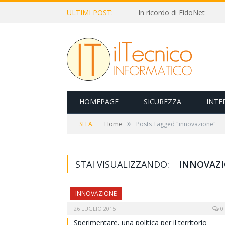
ULTIMI POST:
In ricordo di FidoNet
HOMEPAGE
SICUREZZA
INTE
»
SEI A:
Home
Posts Tagged "innovazione"
STAI VISUALIZZANDO:
INNOVAZ
INNOVAZIONE
26 LUGLIO 2015
0
Sperimentare, una politica per il territorio