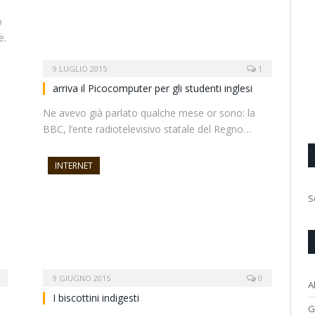
o
e.
9 LUGLIO 2015
1
arriva il Picocomputer per gli studenti inglesi
Ne avevo già parlato qualche mese or sono: la
BBC, l’ente radiotelevisivo statale del Regno…
INTERNET
S
9 GIUGNO 2015
0
A
I biscottini indigesti
G