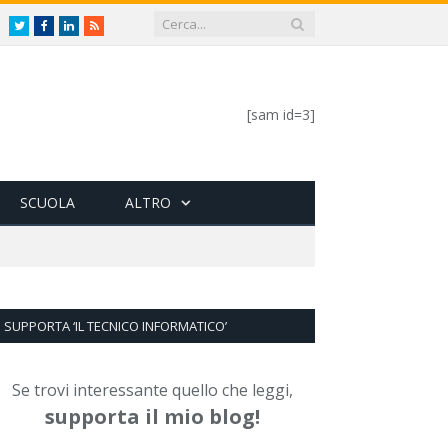
Twitter
Facebook
LinkedIn
RSS
[sam id=3]
SCUOLA
ALTRO
SUPPORTA ‘IL TECNICO INFORMATICO’
Se trovi interessante quello che leggi,
supporta il mio blog!