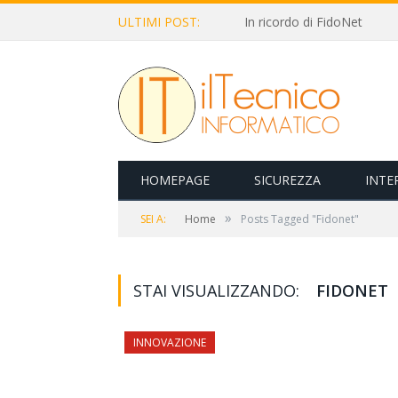
ULTIMI POST:
In ricordo di FidoNet
HOMEPAGE
SICUREZZA
INTE
»
SEI A:
Home
Posts Tagged "Fidonet"
STAI VISUALIZZANDO:
FIDONET
INNOVAZIONE