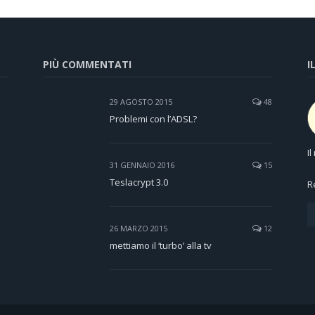
PIÙ COMMENTATI
I
29 AGOSTO 2015
48
Problemi con l’ADSL?
I
31 GENNAIO 2016
15
Teslacrypt 3.0
R
26 MARZO 2015
12
mettiamo il ‘turbo’ alla tv