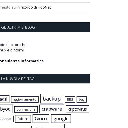
rnesto
su
In ricordo di FidoNet
GLI ALTRI MIEI BLOG
ote diacroniche
inux e dintorni
onsulenza informatica
LA NUVOLA DEI TAG
backup
adsl
aggiornamento
BBS
bug
byod
crapware
criptovirus
connessione
Gioco
google
futuro
Fidonet