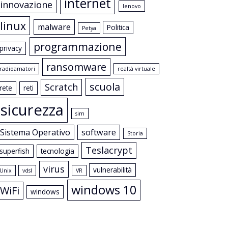
internet
innovazione
lenovo
linux
malware
Politica
Petya
programmazione
privacy
ransomware
radioamatori
realtà virtuale
scuola
Scratch
rete
reti
sicurezza
sim
Sistema Operativo
software
Storia
Teslacrypt
superfish
tecnologia
virus
vulnerabilità
Unix
vdsl
VR
windows 10
WiFi
windows