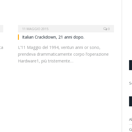
11 MAGGIO 2015
0
Italian Crackdown, 21 anni dopo.
ta
L’11 Maggio del 1994, ventun anni or sono,
prendeva drammaticamente corpo l’operazione
Hardware1, più tristemente…
S
A
G