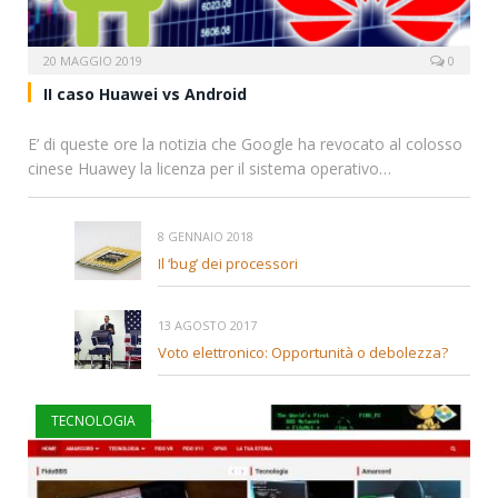
20 MAGGIO 2019
0
II caso Huawei vs Android
E’ di queste ore la notizia che Google ha revocato al colosso
cinese Huawey la licenza per il sistema operativo…
8 GENNAIO 2018
Il ‘bug’ dei processori
13 AGOSTO 2017
Voto elettronico: Opportunità o debolezza?
TECNOLOGIA