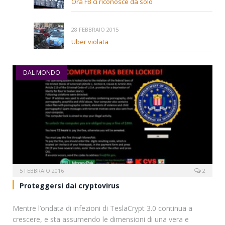
Ora FB ci riconosce da solo
28 FEBBRAIO 2015
Uber violata
DAL MONDO
5 FEBBRAIO 2016
2
Proteggersi dai cryptovirus
Mentre l’ondata di infezioni di TeslaCrypt 3.0 continua a
crescere, e sta assumendo le dimensioni di una vera e