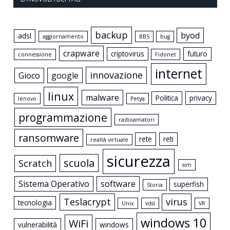
backup
byod
adsl
aggiornamento
BBS
bug
crapware
criptovirus
futuro
connessione
Fidonet
internet
innovazione
Gioco
google
linux
malware
Politica
privacy
lenovo
Petya
programmazione
radioamatori
ransomware
rete
reti
realtà virtuale
sicurezza
scuola
Scratch
sim
Sistema Operativo
software
superfish
Storia
Teslacrypt
virus
tecnologia
Unix
vdsl
VR
windows 10
WiFi
vulnerabilità
windows