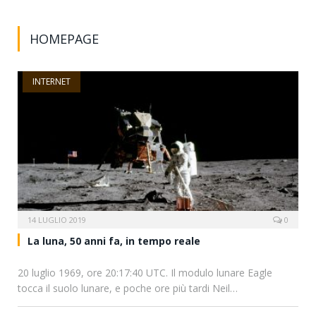
HOMEPAGE
INTERNET
14 LUGLIO 2019
0
La luna, 50 anni fa, in tempo reale
20 luglio 1969, ore 20:17:40 UTC. Il modulo lunare Eagle
tocca il suolo lunare, e poche ore più tardi Neil…