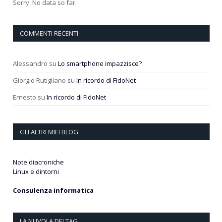
Sorry. No data so far.
COMMENTI RECENTI
Alessandro
su
Lo smartphone impazzisce?
Giorgio Rutigliano
su
In ricordo di FidoNet
Ernesto
su
In ricordo di FidoNet
GLI ALTRI MIEI BLOG
Note diacroniche
Linux e dintorni
Consulenza informatica
LA NUVOLA DEI TAG