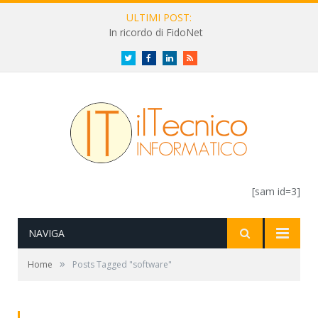
ULTIMI POST:
In ricordo di FidoNet
Twitter
Facebook
LinkedIn
RSS
[sam id=3]
NAVIGA
»
Home
Posts Tagged "software"