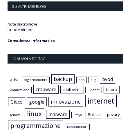
GLI ALTRI MIEI BLOG
Note diacroniche
Linux e dintorni
Consulenza informatica
LA NUVOLA DEI TAG
backup
byod
adsl
aggiornamento
BBS
bug
crapware
criptovirus
futuro
connessione
Fidonet
internet
innovazione
Gioco
google
linux
malware
Politica
privacy
lenovo
Petya
programmazione
radioamatori