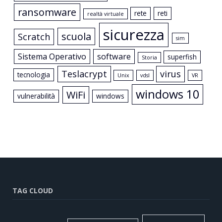
ransomware
rete
reti
realtà virtuale
sicurezza
scuola
Scratch
sim
Sistema Operativo
software
superfish
Storia
Teslacrypt
virus
tecnologia
Unix
vdsl
VR
windows 10
WiFi
vulnerabilità
windows
TAG CLOUD