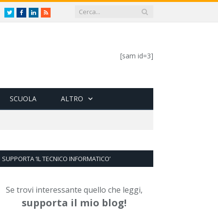
Twitter
Facebook
LinkedIn
RSS
[sam id=3]
SCUOLA
ALTRO
SUPPORTA ‘IL TECNICO INFORMATICO’
Se trovi interessante quello che leggi,
supporta il mio blog!