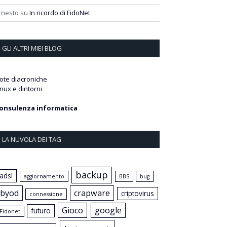
rnesto
su
In ricordo di FidoNet
GLI ALTRI MIEI BLOG
ote diacroniche
inux e dintorni
onsulenza informatica
LA NUVOLA DEI TAG
backup
adsl
aggiornamento
BBS
bug
byod
crapware
criptovirus
connessione
Gioco
google
futuro
Fidonet