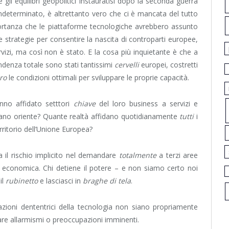
i equilibri geopolitici instauratisi dopo la seconda guerra
determinato, è altrettanto vero che ci è mancata del tutto
ortanza che le piattaforme tecnologiche avrebbero assunto
strategie per consentire la nascita di controparti europee,
izi, ma così non è stato. E la cosa più inquietante è che a
endenza totale sono stati tantissimi
cervelli
europei, costretti
ro
le condizioni ottimali per sviluppare le proprie capacità.
no affidato setttori
chiave
del loro business a servizi e
tano oriente? Quante realtà affidano quotidianamente
tutti
i
territorio dell’Unione Europea?
a il rischio implicito nel demandare
totalmente
a terzi aree
io economica. Chi detiene il potere – e non siamo certo noi
il
rubinetto
e lasciasci in
braghe di tela
.
azioni dententrici della tecnologia non siano propriamente
reare allarmismi o preoccupazioni imminenti.