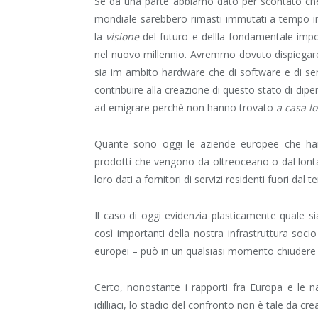
Se da una parte abbiamo dato per scontato che gl
mondiale sarebbero rimasti immutati a tempo in
la
visione
del futuro e dellla fondamentale imp
nel nuovo millennio. Avremmo dovuto dispiegare 
sia im ambito hardware che di software e di serv
contribuire alla creazione di questo stato di dip
ad emigrare perchè non hanno trovato
a casa lo
Quante sono oggi le aziende europee che han
prodotti che vengono da oltreoceano o dal lon
loro dati a fornitori di servizi residenti fuori dal 
Il caso di oggi evidenzia plasticamente quale si
così importanti della nostra infrastruttura soc
europei – può in un qualsiasi momento chiudere 
Certo, nonostante i rapporti fra Europa e le n
idilliaci, lo stadio del confronto non è tale da c