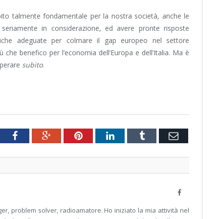
ito talmente fondamentale per la nostra società, anche le
eriamente in considerazione, ed avere pronte risposte
tiche adeguate per colmare il gap europeo nel settore
 che benefico per l’economia dell’Europa e dell’Italia. Ma è
operare
subito
.
tter
Facebook
Google+
Pinterest
LinkedIn
Tumblr
Email
Facebook
er, problem solver, radioamatore. Ho iniziato la mia attività nel