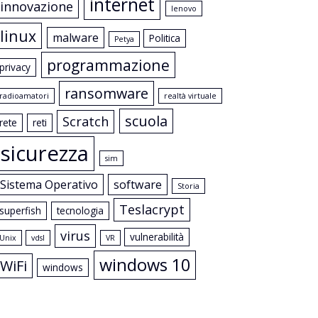
internet
innovazione
lenovo
linux
malware
Politica
Petya
programmazione
privacy
ransomware
radioamatori
realtà virtuale
scuola
Scratch
rete
reti
sicurezza
sim
Sistema Operativo
software
Storia
Teslacrypt
superfish
tecnologia
virus
vulnerabilità
Unix
vdsl
VR
windows 10
WiFi
windows