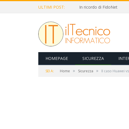
ULTIMI POST:
In ricordo di FidoNet
HOMEPAGE
SICUREZZA
INTE
»
»
SEI A:
Home
Sicurezza
II caso Huawei v