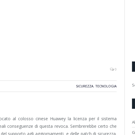
0
S
SICUREZZA
,
TECNOLOGIA
ocato al colosso cinese Huawey la licenza per il sistema
A
reali conseguenze di questa revoca. Sembrerebbe certo che
G
del supporto agli aggiornamenti e delle patch di sicurezza.