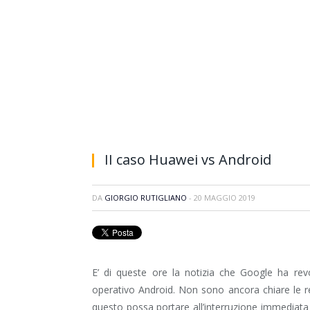
II caso Huawei vs Android
DA
GIORGIO RUTIGLIANO
-
20 MAGGIO 2019
E’ di queste ore la notizia che Google ha rev
operativo Android. Non sono ancora chiare le 
questo possa portare all’interruzione immediata 