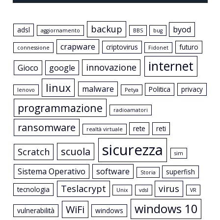
backup
byod
adsl
aggiornamento
BBS
bug
crapware
criptovirus
futuro
connessione
Fidonet
internet
innovazione
Gioco
google
linux
malware
Politica
privacy
lenovo
Petya
programmazione
radioamatori
ransomware
rete
reti
realtà virtuale
sicurezza
scuola
Scratch
sim
Sistema Operativo
software
superfish
Storia
Teslacrypt
virus
tecnologia
Unix
vdsl
VR
windows 10
WiFi
vulnerabilità
windows