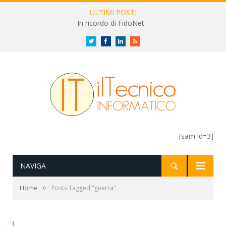
ULTIMI POST:
In ricordo di FidoNet
Twitter
Facebook
LinkedIn
RSS
[sam id=3]
NAVIGA
»
Home
Posts Tagged "guerra"