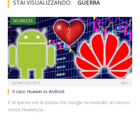
STAI VISUALIZZANDO:
GUERRA
SICUREZZA
20 MAGGIO 2019
0
II caso Huawei vs Android
E’ di queste ore la notizia che Google ha revocato al colosso
cinese Huawey la…