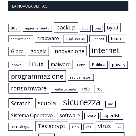
LA NUVOLA DEI TAG
backup
byod
adsl
aggiornamento
BBS
bug
crapware
criptovirus
futuro
connessione
Fidonet
internet
innovazione
Gioco
google
linux
malware
Politica
privacy
lenovo
Petya
programmazione
radioamatori
ransomware
rete
reti
realtà virtuale
sicurezza
scuola
Scratch
sim
Sistema Operativo
software
superfish
Storia
Teslacrypt
virus
tecnologia
Unix
vdsl
VR