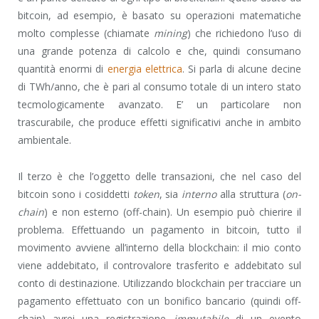
bitcoin, ad esempio, è basato su operazioni matematiche
molto complesse (chiamate
mining
) che richiedono l’uso di
una grande potenza di calcolo e che, quindi consumano
quantità enormi di
energia elettrica
. Si parla di alcune decine
di TWh/anno, che è pari al consumo totale di un intero stato
tecmologicamente avanzato. E’ un particolare non
trascurabile, che produce effetti significativi anche in ambito
ambientale.
Il terzo è che l’oggetto delle transazioni, che nel caso del
bitcoin sono i cosiddetti
token
, sia
interno
alla struttura (
on-
chain
) e non esterno (off-chain). Un esempio può chierire il
problema. Effettuando un pagamento in bitcoin, tutto il
movimento avviene all’interno della blockchain: il mio conto
viene addebitato, il controvalore trasferito e addebitato sul
conto di destinazione. Utilizzando blockchain per tracciare un
pagamento effettuato con un bonifico bancario (quindi off-
chain) avrei una registrazione
immutabile
di un evento