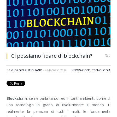
Ci possiamo fidare di blockchain?
0
DA
GIORGIO RUTIGLIANO
-
4 MAGGIO 2019
INNOVAZIONE
,
TECNOLOGIA
Blockchain
: se ne parla tanto, ed in tanti ambienti, come di
una tecnologia in grado di rivoluzionare il mondo. E’
realmente la panacea di tutti i mali, le fondamenta