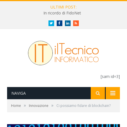
ULTIMI POST:
In ricordo di FidoNet
Twitter
Facebook
LinkedIn
RSS
[sam id=3]
NAVIGA
»
»
Home
Innovazione
Ci possiamo fidare di blockchain?