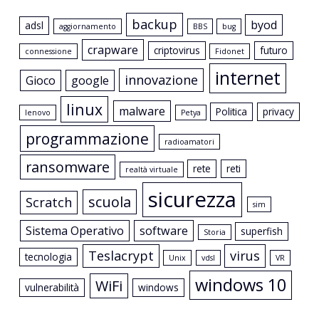
backup
byod
adsl
aggiornamento
BBS
bug
crapware
criptovirus
futuro
connessione
Fidonet
internet
innovazione
Gioco
google
linux
malware
Politica
privacy
lenovo
Petya
programmazione
radioamatori
ransomware
rete
reti
realtà virtuale
sicurezza
scuola
Scratch
sim
Sistema Operativo
software
superfish
Storia
Teslacrypt
virus
tecnologia
Unix
vdsl
VR
windows 10
WiFi
vulnerabilità
windows