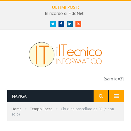
ULTIMI POST:
In ricordo di FidoNet
Twitter
Facebook
LinkedIn
RSS
[sam id=3]
NAVIGA
»
»
Home
Tempo libero
Chi ci ha cancellato da FB (e non
solo)