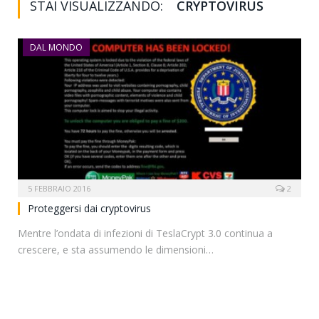
STAI VISUALIZZANDO:
CRYPTOVIRUS
DAL MONDO
5 FEBBRAIO 2016
2
Proteggersi dai cryptovirus
Mentre l’ondata di infezioni di TeslaCrypt 3.0 continua a
crescere, e sta assumendo le dimensioni…