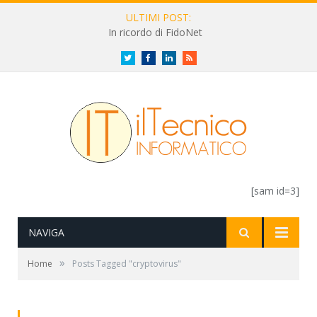
ULTIMI POST:
In ricordo di FidoNet
Twitter
Facebook
LinkedIn
RSS
[sam id=3]
NAVIGA
»
Home
Posts Tagged "cryptovirus"