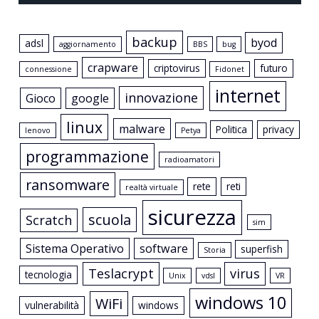
backup
byod
adsl
aggiornamento
BBS
bug
crapware
criptovirus
futuro
connessione
Fidonet
internet
innovazione
Gioco
google
linux
malware
Politica
privacy
lenovo
Petya
programmazione
radioamatori
ransomware
rete
reti
realtà virtuale
sicurezza
scuola
Scratch
sim
Sistema Operativo
software
superfish
Storia
Teslacrypt
virus
tecnologia
Unix
vdsl
VR
windows 10
WiFi
vulnerabilità
windows