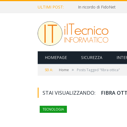
ULTIMI POST:
In ricordo di FidoNet
HOMEPAGE
SICUREZZA
INTE
»
SEI A:
Home
Posts Tagged "fibra ottica"
STAI VISUALIZZANDO:
FIBRA OT
TECNOLOGIA