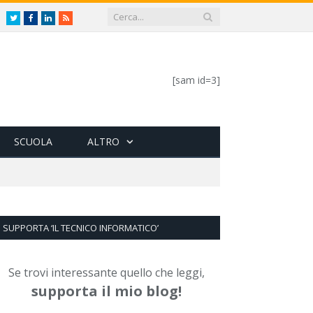
Twitter
Facebook
LinkedIn
RSS
[sam id=3]
SCUOLA
ALTRO
SUPPORTA ‘IL TECNICO INFORMATICO’
Se trovi interessante quello che leggi,
supporta il mio blog!