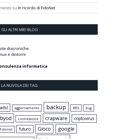
rnesto
su
In ricordo di FidoNet
GLI ALTRI MIEI BLOG
ote diacroniche
inux e dintorni
onsulenza informatica
LA NUVOLA DEI TAG
backup
adsl
aggiornamento
BBS
bug
byod
crapware
criptovirus
connessione
Gioco
google
futuro
Fidonet