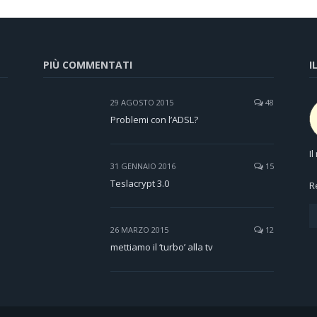
PIÙ COMMENTATI
I
29 AGOSTO 2015
48
Problemi con l’ADSL?
I
31 GENNAIO 2016
15
Teslacrypt 3.0
R
26 MARZO 2015
12
mettiamo il ‘turbo’ alla tv