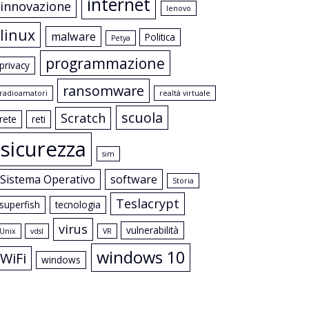
internet
innovazione
lenovo
linux
malware
Politica
Petya
programmazione
privacy
ransomware
radioamatori
realtà virtuale
scuola
Scratch
rete
reti
sicurezza
sim
Sistema Operativo
software
Storia
Teslacrypt
superfish
tecnologia
virus
vulnerabilità
Unix
vdsl
VR
windows 10
WiFi
windows