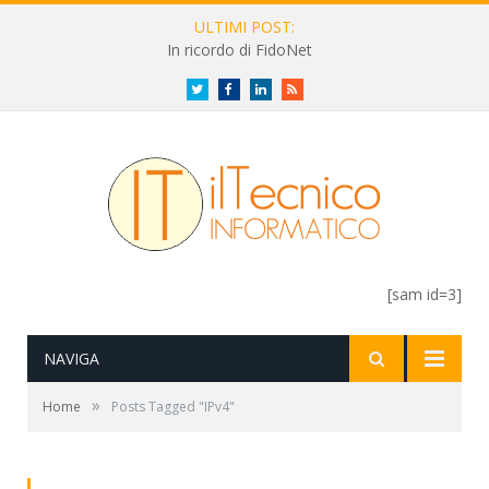
ULTIMI POST:
In ricordo di FidoNet
Twitter
Facebook
LinkedIn
RSS
[sam id=3]
NAVIGA
»
Home
Posts Tagged "IPv4"