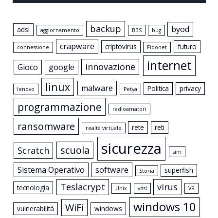
backup
byod
adsl
aggiornamento
BBS
bug
crapware
criptovirus
futuro
connessione
Fidonet
internet
innovazione
Gioco
google
linux
malware
Politica
privacy
lenovo
Petya
programmazione
radioamatori
ransomware
rete
reti
realtà virtuale
sicurezza
scuola
Scratch
sim
Sistema Operativo
software
superfish
Storia
Teslacrypt
virus
tecnologia
Unix
vdsl
VR
windows 10
WiFi
vulnerabilità
windows