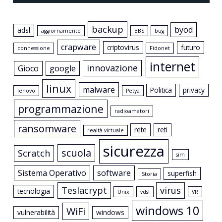
backup
byod
adsl
aggiornamento
BBS
bug
crapware
criptovirus
futuro
connessione
Fidonet
internet
innovazione
Gioco
google
linux
malware
Politica
privacy
lenovo
Petya
programmazione
radioamatori
ransomware
rete
reti
realtà virtuale
sicurezza
scuola
Scratch
sim
Sistema Operativo
software
superfish
Storia
Teslacrypt
virus
tecnologia
Unix
vdsl
VR
windows 10
WiFi
vulnerabilità
windows