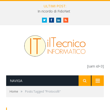
ULTIMI POST:
In ricordo di FidoNet
Twitter
Facebook
LinkedIn
RSS
[sam id=3]
NAVIGA
»
Home
Posts Tagged "Protocolli"