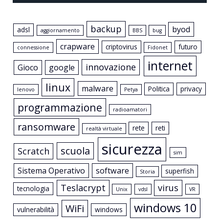
backup
byod
adsl
aggiornamento
BBS
bug
crapware
criptovirus
futuro
connessione
Fidonet
internet
innovazione
Gioco
google
linux
malware
Politica
privacy
lenovo
Petya
programmazione
radioamatori
ransomware
rete
reti
realtà virtuale
sicurezza
scuola
Scratch
sim
Sistema Operativo
software
superfish
Storia
Teslacrypt
virus
tecnologia
Unix
vdsl
VR
windows 10
WiFi
vulnerabilità
windows