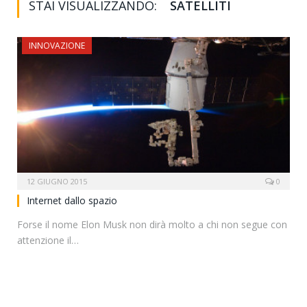
STAI VISUALIZZANDO:
SATELLITI
INNOVAZIONE
12 GIUGNO 2015
0
Internet dallo spazio
Forse il nome Elon Musk non dirà molto a chi non segue con
attenzione il…