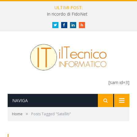
ULTIMI POST:
In ricordo di FidoNet
Twitter
Facebook
LinkedIn
RSS
[sam id=3]
NAVIGA
»
Home
Posts Tagged "Satelliti"