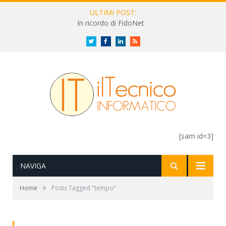
ULTIMI POST:
In ricordo di FidoNet
Twitter
Facebook
LinkedIn
RSS
[sam id=3]
NAVIGA
»
Home
Posts Tagged "tempo"