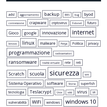
backup
byod
adsl
aggiornamento
BBS
bug
crapware
criptovirus
futuro
connessione
Fidonet
internet
innovazione
Gioco
google
linux
malware
Politica
privacy
lenovo
Petya
programmazione
radioamatori
ransomware
rete
reti
realtà virtuale
sicurezza
scuola
Scratch
sim
Sistema Operativo
software
superfish
Storia
Teslacrypt
virus
tecnologia
Unix
vdsl
VR
windows 10
WiFi
vulnerabilità
windows