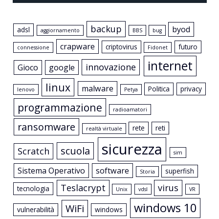
backup
byod
adsl
aggiornamento
BBS
bug
crapware
criptovirus
futuro
connessione
Fidonet
internet
innovazione
Gioco
google
linux
malware
Politica
privacy
lenovo
Petya
programmazione
radioamatori
ransomware
rete
reti
realtà virtuale
sicurezza
scuola
Scratch
sim
Sistema Operativo
software
superfish
Storia
Teslacrypt
virus
tecnologia
Unix
vdsl
VR
windows 10
WiFi
vulnerabilità
windows