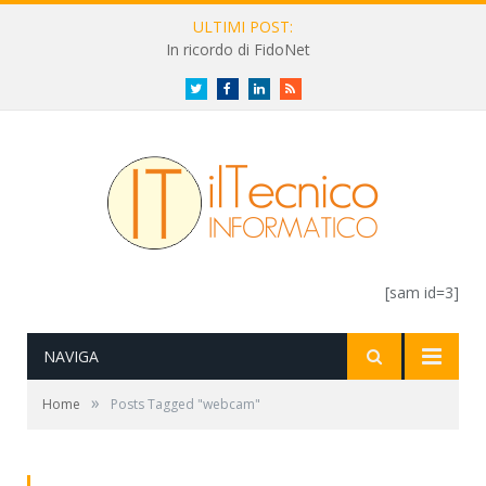
ULTIMI POST:
In ricordo di FidoNet
Twitter
Facebook
LinkedIn
RSS
[sam id=3]
NAVIGA
»
Home
Posts Tagged "webcam"