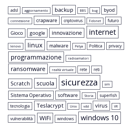
backup
byod
adsl
aggiornamento
BBS
bug
crapware
criptovirus
futuro
connessione
Fidonet
internet
innovazione
Gioco
google
linux
malware
Politica
privacy
lenovo
Petya
programmazione
radioamatori
ransomware
rete
reti
realtà virtuale
sicurezza
scuola
Scratch
sim
Sistema Operativo
software
superfish
Storia
Teslacrypt
virus
tecnologia
Unix
vdsl
VR
windows 10
WiFi
vulnerabilità
windows