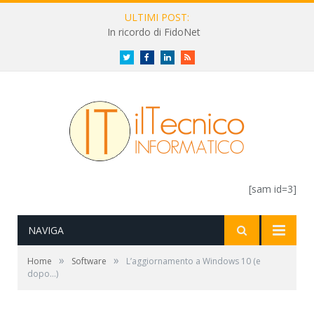
ULTIMI POST:
In ricordo di FidoNet
Twitter
Facebook
LinkedIn
RSS
[sam id=3]
NAVIGA
»
»
Home
Software
L’aggiornamento a Windows 10 (e
dopo…)