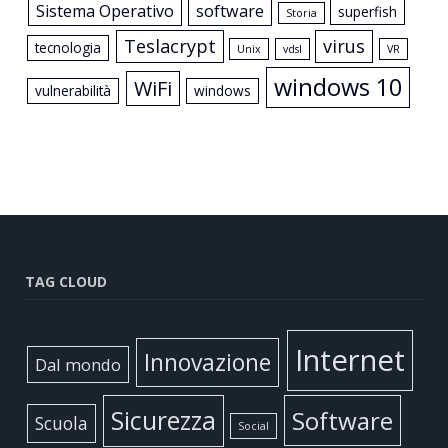
Sistema Operativo
software
superfish
Storia
Teslacrypt
virus
tecnologia
Unix
vdsl
VR
windows 10
WiFi
vulnerabilità
windows
TAG CLOUD
Internet
Innovazione
Dal mondo
Sicurezza
Software
Scuola
Social