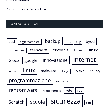
Consulenza informatica
LA NUVOLA DEI TAG
backup
byod
adsl
aggiornamento
BBS
bug
crapware
criptovirus
futuro
connessione
Fidonet
internet
innovazione
Gioco
google
linux
malware
Politica
privacy
lenovo
Petya
programmazione
radioamatori
ransomware
rete
reti
realtà virtuale
sicurezza
scuola
Scratch
sim