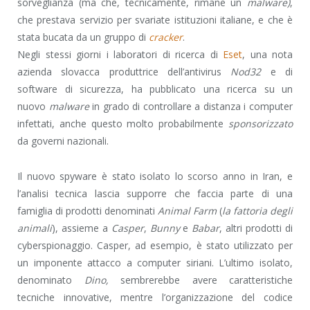
sorveglianza (ma che, tecnicamente, rimane un
malware)
,
che prestava servizio per svariate istituzioni italiane, e che è
stata bucata da un gruppo di
cracker
.
Negli stessi giorni i laboratori di ricerca di
Eset
, una nota
azienda slovacca produttrice dell’antivirus
Nod32
e di
software di sicurezza, ha pubblicato una ricerca su un
nuovo
malware
in grado di controllare a distanza i computer
infettati, anche questo molto probabilmente
sponsorizzato
da governi nazionali.
Il nuovo spyware è stato isolato lo scorso anno in Iran, e
l’analisi tecnica lascia supporre che faccia parte di una
famiglia di prodotti denominati
Animal Farm
(
la fattoria degli
animali
), assieme a
Casper
,
Bunny
e
Babar
, altri prodotti di
cyberspionaggio. Casper, ad esempio, è stato utilizzato per
un imponente attacco a computer siriani. L’ultimo isolato,
denominato
Dino,
sembrerebbe avere caratteristiche
tecniche innovative, mentre l’organizzazione del codice