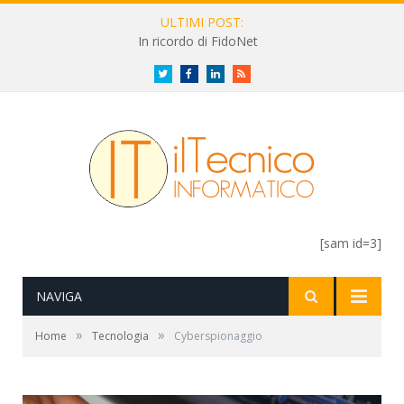
ULTIMI POST:
In ricordo di FidoNet
Twitter
Facebook
LinkedIn
RSS
[sam id=3]
NAVIGA
»
»
Home
Tecnologia
Cyberspionaggio