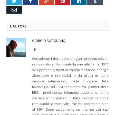
Twitter
Facebook
Google+
Pinterest
LinkedIn
Tumblr
Email
L'AUTORE
GIORGIO RUTIGLIANO
Facebook
Consulente Informatico, blogger, problem solver,
radioamatore. Ho iniziato la mia attività nel 1977
sviluppando sistemi di calcolo nell'area energie
alternative e rinnovabili e da allora mi sono
sempre interressato delle frontiere della
tecnologia. Nel 1984 sono stato fra i pionieri delle
BBS, i primi servizi telematici pubblici, e l'anno
successivo ho portato in Italia Fidonet, la prima
rete pubblica mondiale, che ho coordinato sino
al 1994. Sono attivamente su Internet agli inizi
degli anni 90, Nel 1998 sono stato fra i primi a