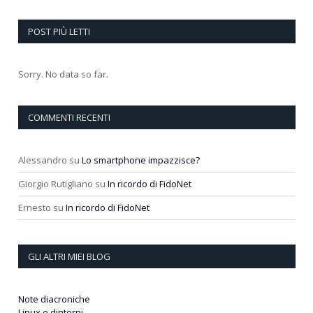
POST PIÙ LETTI
Sorry. No data so far.
COMMENTI RECENTI
Alessandro
su
Lo smartphone impazzisce?
Giorgio Rutigliano
su
In ricordo di FidoNet
Ernesto
su
In ricordo di FidoNet
GLI ALTRI MIEI BLOG
Note diacroniche
Linux e dintorni