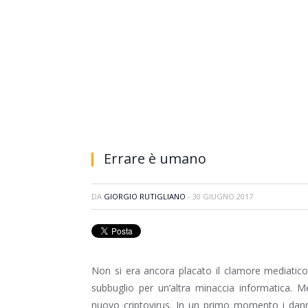
Errare è umano
DA
GIORGIO RUTIGLIANO
-
30 GIUGNO 2017
Non si era ancora placato il clamore mediatic
subbuglio per un’altra minaccia informatica. 
nuovo criptovirus. In un primo momento i dan