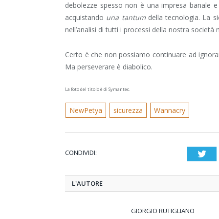
debolezze spesso non è una impresa banale e s
acquistando
una tantum
della tecnologia. La s
nell’analisi di tutti i processi della nostra societ
Certo è che non possiamo continuare ad ignorar
Ma perseverare è diabolico.
La foto del titolo è di Symantec.
NewPetya
sicurezza
Wannacry
CONDIVIDI:
Twi
L'AUTORE
GIORGIO RUTIGLIANO