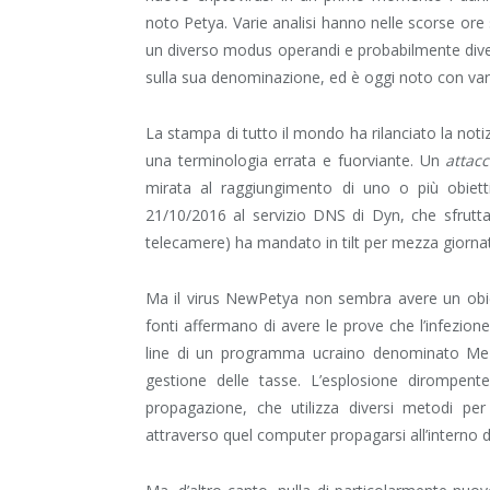
noto Petya. Varie analisi hanno nelle scorse ore
un diverso modus operandi e probabilmente diver
sulla sua denominazione, ed è oggi noto con va
La stampa di tutto il mondo ha rilanciato la no
una terminologia errata e fuorviante. Un
attac
mirata al raggiungimento di uno o più obietti
21/10/2016 al servizio DNS di Dyn, che sfrutt
telecamere) ha mandato in tilt per mezza giornata
Ma il virus NewPetya non sembra avere un obiett
fonti affermano di avere le prove che l’infezione
line di un programma ucraino denominato MeD
gestione delle tasse. L’esplosione dirompent
propagazione, che utilizza diversi metodi pe
attraverso quel computer propagarsi all’interno del