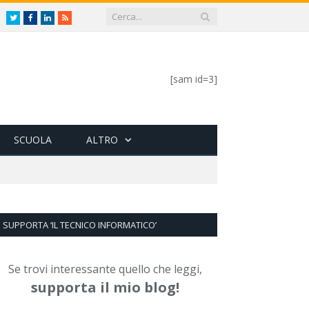
Twitter
Facebook
LinkedIn
RSS
[sam id=3]
SCUOLA
ALTRO
SUPPORTA ‘IL TECNICO INFORMATICO’
Se trovi interessante quello che leggi,
supporta il mio blog!