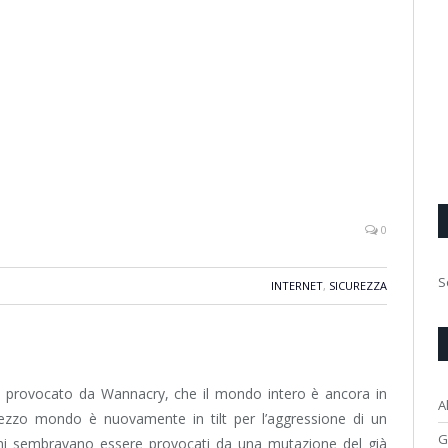
0
S
INTERNET
,
SICUREZZA
o provocato da Wannacry, che il mondo intero è ancora in
A
Mezzo mondo è nuovamente in tilt per l’aggressione di un
G
ni sembravano essere provocati da una mutazione del già