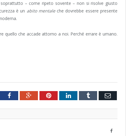
oprattutto – come ripeto sovente – non si risolve giusto
icurezza è un
abito mentale
che dovrebbe essere presente
à moderna.
e quello che accade attorno a noi. Perché errare è umano.
tter
Facebook
Google+
Pinterest
LinkedIn
Tumblr
Email
Facebook