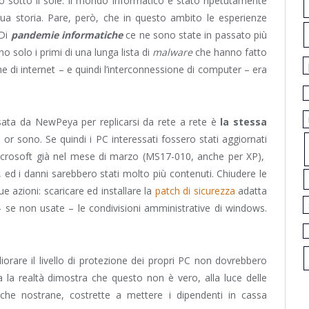
o sotto il sole. Il mondo informatico è stato ripetutamente
a sua storia. Pare, però, che in questo ambito le esperienze
 Di
pandemie informatiche
ce ne sono state in passato più
o solo i primi di una lunga lista di
malware
che hanno fatto
one di internet – e quindi l’interconnessione di computer – era
usata da NewPeya per replicarsi da rete a rete è
la stessa
or sono. Se quindi i PC interessati fossero stati aggiornati
Microsoft già nel mese di marzo (
MS17-010, anche per XP),
i, ed i danni sarebbero stati molto più contenuti. Chiudere le
 azioni: scaricare ed installare la
patch di sicurezza
adatta
 se non usate – le condivisioni amministrative di windows.
iorare il livello di protezione dei propri PC non dovrebbero
la realtà dimostra che questo non è vero, alla luce delle
che nostrane, costrette a mettere i dipendenti in cassa