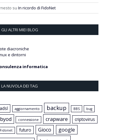
rnesto
su
In ricordo di FidoNet
GLI ALTRI MIEI BLOG
ote diacroniche
inux e dintorni
onsulenza informatica
LA NUVOLA DEI TAG
backup
adsl
aggiornamento
BBS
bug
byod
crapware
criptovirus
connessione
Gioco
google
futuro
Fidonet