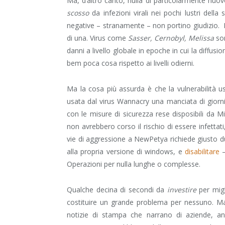
Ma, d’altro canto, nulla di particolarmente nuov
scosso
da infezioni virali nei pochi lustri dell
negative – stranamente – non portino giudizio.
di una. Virus come
Sasser, Cernobyl, Melissa
son
danni a livello globale in epoche in cui la diffusi
bem poca cosa rispetto ai livelli odierni.
Ma la cosa più assurda è che la vulnerabilità 
usata dal virus Wannacry una manciata di giorni 
con le misure di sicurezza rese disposibili da 
non avrebbero corso il rischio di essere infettat
vie di aggressione a NewPetya richiede giusto due
alla propria versione di windows, e
disabilitare
–
Operazioni per nulla lunghe o complesse.
Qualche decina di secondi da
investire
per migl
costituire un grande problema per nessuno. Ma 
notizie di stampa che narrano di aziende, an