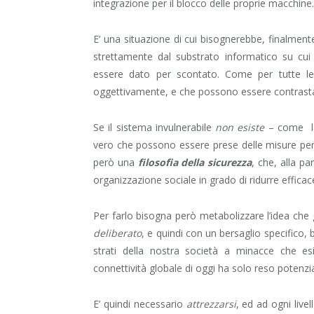
integrazione per il blocco delle proprie macchine.
E’ una situazione di cui bisognerebbe, finalme
strettamente dal substrato informatico su c
essere dato per scontato. Come per tutte le 
oggettivamente, e che possono essere contrasta
Se il sistema invulnerabile
non esiste
– come la
vero che possono essere prese delle misure per c
però una
filosofia della sicurezza
, che, alla pa
organizzazione sociale in grado di ridurre efficace
Per farlo bisogna però metabolizzare l’idea che 
deliberato
, e quindi con un bersaglio specifico, 
strati della nostra società a minacce che es
connettività globale di oggi ha solo reso poten
E’ quindi necessario
attrezzarsi
, ed ad ogni live