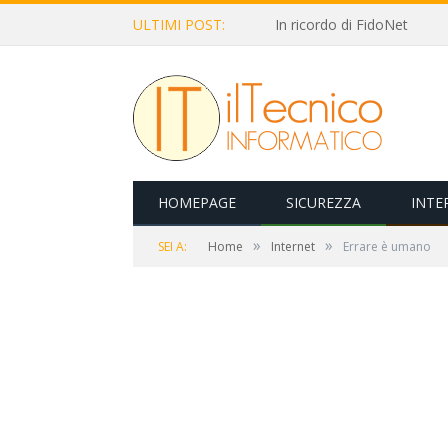
ULTIMI POST:
In ricordo di FidoNet
HOMEPAGE
SICUREZZA
INTE
»
»
SEI A:
Home
Internet
Errare è umano