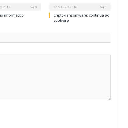
O 2017
0
27 MARZO 2016
0
io informatico
Cripto-ransomware: continua ad
evolvere