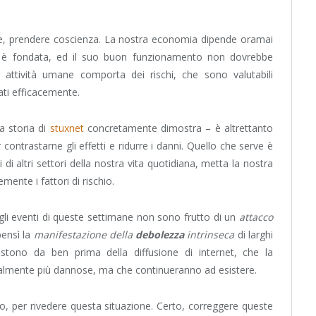
nte, prendere coscienza. La nostra economia dipende oramai
ui è fondata, ed il suo buon funzionamento non dovrebbe
attività umane comporta dei rischi, che sono valutabili
ti efficacemente.
 storia di
stuxnet
concretamente dimostra – è altrettanto
ontrastarne gli effetti e ridurre i danni. Quello che serve è
ri di altri settori della nostra vita quotidiana, metta la nostra
mente i fattori di rischio.
gli eventi di queste settimane non sono frutto di un
attacco
bensì la
manifestazione della
debolezza
intrinseca
di larghi
istono da ben prima della diffusione di internet, che la
zialmente più dannose, ma che continueranno ad esistere.
llo, per rivedere questa situazione. Certo, correggere queste