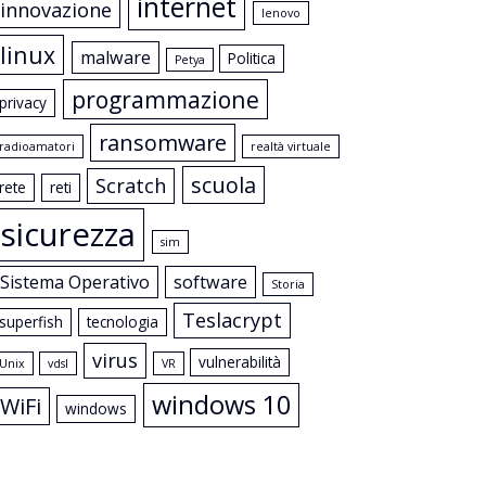
internet
innovazione
lenovo
linux
malware
Politica
Petya
programmazione
privacy
ransomware
radioamatori
realtà virtuale
scuola
Scratch
rete
reti
sicurezza
sim
Sistema Operativo
software
Storia
Teslacrypt
superfish
tecnologia
virus
vulnerabilità
Unix
vdsl
VR
windows 10
WiFi
windows