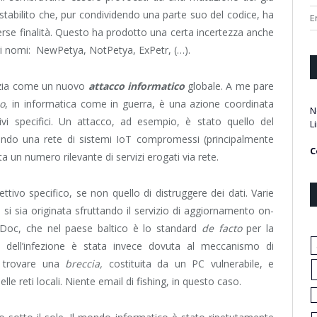
 stabilito che, pur condividendo una parte suo del codice, ha
E
se finalità. Questo ha prodotto una certa incertezza anche
ri nomi: NewPetya, NotPetya, ExPetr, (…).
tizia come un nuovo
attacco informatico
globale. A me pare
co
, in informatica come in guerra, è una azione coordinata
N
vi specifici. Un attacco, ad esempio, è stato quello del
L
ando una rete di sistemi IoT compromessi (principalmente
C
 un numero rilevante di servizi erogati via rete.
ivo specifico, se non quello di distruggere dei dati. Varie
 si sia originata sfruttando il servizio di aggiornamento on-
oc, che nel paese baltico è lo standard
de facto
per la
e dell’infezione è stata invece dovuta al meccanismo di
r trovare una
breccia,
costituita da un PC vulnerabile, e
le reti locali. Niente email di fishing, in questo caso.