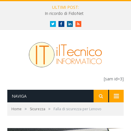
ULTIMI POST:
In ricordo di FidoNet
Twitter
Facebook
LinkedIn
RSS
[sam id=3]
NAVIGA
»
»
Home
Sicurezza
Falla di sicurezza per Lenovo