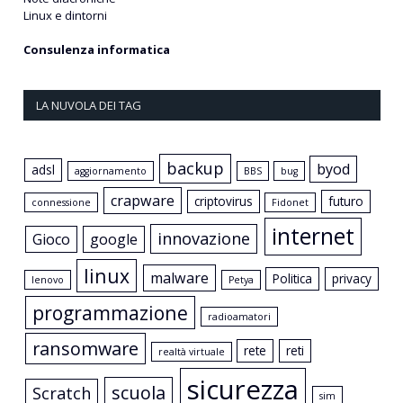
Linux e dintorni
Consulenza informatica
LA NUVOLA DEI TAG
backup
byod
adsl
aggiornamento
BBS
bug
crapware
criptovirus
futuro
connessione
Fidonet
internet
innovazione
Gioco
google
linux
malware
Politica
privacy
lenovo
Petya
programmazione
radioamatori
ransomware
rete
reti
realtà virtuale
sicurezza
scuola
Scratch
sim