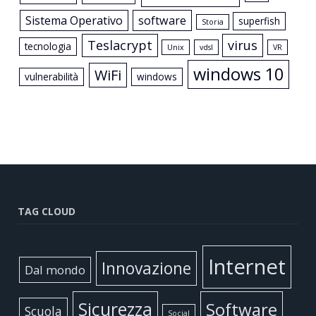
Sistema Operativo
software
superfish
Storia
Teslacrypt
virus
tecnologia
Unix
vdsl
VR
windows 10
WiFi
vulnerabilità
windows
TAG CLOUD
Internet
Innovazione
Dal mondo
Sicurezza
Software
Scuola
Social