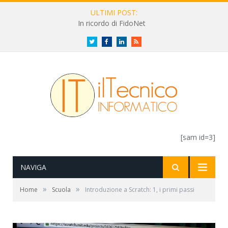
ULTIMI POST:
In ricordo di FidoNet
Twitter
Facebook
LinkedIn
RSS
[sam id=3]
NAVIGA
»
»
Home
Scuola
Introduzione a Scratch: 1, i primi passi