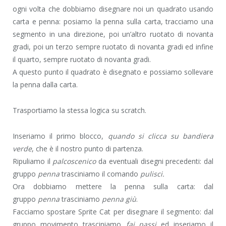
ogni volta che dobbiamo disegnare noi un quadrato usando
carta e penna: posiamo la penna sulla carta, tracciamo una
segmento in una direzione, poi un’altro ruotato di novanta
gradi, poi un terzo sempre ruotato di novanta gradi ed infine
il quarto, sempre ruotato di novanta gradi.
A questo punto il quadrato è disegnato e possiamo sollevare
la penna dalla carta.
Trasportiamo la stessa logica su scratch.
Inseriamo il primo blocco,
quando si clicca su bandiera
verde
, che è il nostro punto di partenza.
Ripuliamo il
palcoscenico
da eventuali disegni precedenti: dal
gruppo
penna
trasciniamo il comando
pulisci.
Ora dobbiamo mettere la penna sulla carta: dal
gruppo
penna
trasciniamo
penna giù
.
Facciamo spostare Sprite Cat per disegnare il segmento: dal
gruppo movimento trasciniamo
fai..passi
ed inseriamo il