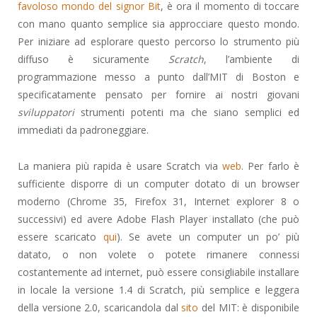
favoloso mondo del signor Bit
, è ora il momento di toccare
con mano quanto semplice sia approcciare questo mondo.
Per iniziare ad esplorare questo percorso lo strumento più
diffuso è sicuramente
Scratch
, l’ambiente di
programmazione messo a punto dall’MIT di Boston e
specificatamente pensato per fornire ai nostri giovani
sviluppatori
strumenti potenti ma che siano semplici ed
immediati da padroneggiare.
La maniera più rapida è usare Scratch via
web
. Per farlo è
sufficiente disporre di un computer dotato di un browser
moderno (Chrome 35, Firefox 31, Internet explorer 8 o
successivi) ed avere Adobe Flash Player installato (che può
essere scaricato
qui
). Se avete un computer un po’ più
datato, o non volete o potete rimanere connessi
costantemente ad internet, può essere consigliabile installare
in locale la versione 1.4 di Scratch, più semplice e leggera
della versione 2.0, scaricandola dal
sito
del MIT: è disponibile