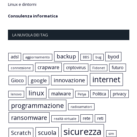
Linux e dintorni
Consulenza informatica
LA NUVOLA DEI TAG
backup
byod
adsl
aggiornamento
BBS
bug
crapware
criptovirus
futuro
connessione
Fidonet
internet
innovazione
Gioco
google
linux
malware
Politica
privacy
lenovo
Petya
programmazione
radioamatori
ransomware
rete
reti
realtà virtuale
sicurezza
scuola
Scratch
sim