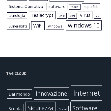
Sistema Operativo
software
superfish
Storia
Teslacrypt
virus
tecnologia
Unix
vdsl
VR
windows 10
WiFi
vulnerabilità
windows
TAG CLOUD
Internet
Innovazione
Dal mondo
Sicurezza
Software
Scuola
Social