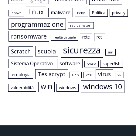
linux
malware
Politica
privacy
lenovo
Petya
programmazione
radioamatori
ransomware
rete
reti
realtà virtuale
sicurezza
scuola
Scratch
sim
Sistema Operativo
software
superfish
Storia
Teslacrypt
virus
tecnologia
Unix
vdsl
VR
windows 10
WiFi
vulnerabilità
windows