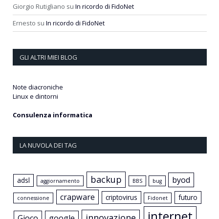
Giorgio Rutigliano
su
In ricordo di FidoNet
Ernesto
su
In ricordo di FidoNet
GLI ALTRI MIEI BLOG
Note diacroniche
Linux e dintorni
Consulenza informatica
LA NUVOLA DEI TAG
backup
byod
adsl
aggiornamento
BBS
bug
crapware
criptovirus
futuro
connessione
Fidonet
internet
innovazione
Gioco
google