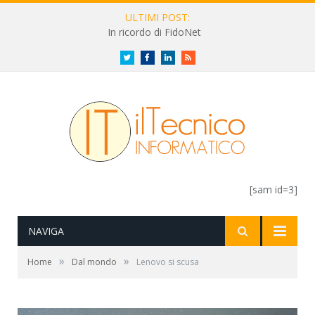
ULTIMI POST:
In ricordo di FidoNet
Twitter
Facebook
LinkedIn
RSS
[sam id=3]
NAVIGA
»
»
Home
Dal mondo
Lenovo si scusa