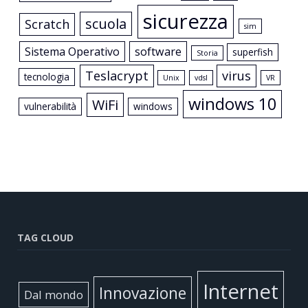
sicurezza
scuola
Scratch
sim
Sistema Operativo
software
superfish
Storia
Teslacrypt
virus
tecnologia
Unix
vdsl
VR
windows 10
WiFi
vulnerabilità
windows
TAG CLOUD
Internet
Innovazione
Dal mondo