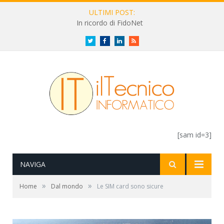
ULTIMI POST:
In ricordo di FidoNet
Twitter
Facebook
LinkedIn
RSS
[sam id=3]
NAVIGA
»
»
Home
Dal mondo
Le SIM card sono sicure