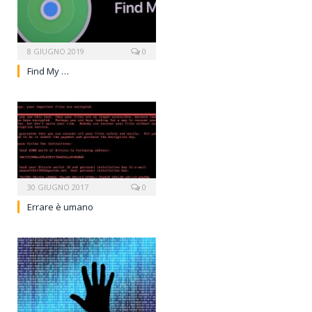
8 GIUGNO 2019
0
Find My …
30 GIUGNO 2017
0
Errare è umano