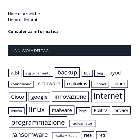
Note diacroniche
Linux e dintorni
Consulenza informatica
LA NUVOLA DEI TAG
backup
byod
adsl
aggiornamento
BBS
bug
crapware
criptovirus
futuro
connessione
Fidonet
internet
innovazione
Gioco
google
linux
malware
Politica
privacy
lenovo
Petya
programmazione
radioamatori
ransomware
rete
reti
realtà virtuale